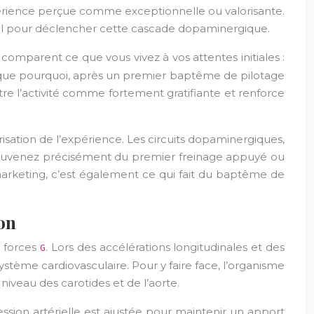
périence perçue comme exceptionnelle ou valorisante.
déal pour déclencher cette cascade dopaminergique.
 comparent ce que vous vivez à vos attentes initiales :
lique pourquoi, après un premier baptême de pilotage
tre l’activité comme fortement gratifiante et renforce
sation de l’expérience. Les circuits dopaminergiques,
s souvenez précisément du premier freinage appuyé ou
marketing, c’est également ce qui fait du baptême de
on
s forces
. Lors des accélérations longitudinales et des
G
ystème cardiovasculaire. Pour y faire face, l’organisme
niveau des carotides et de l’aorte.
ssion artérielle est ajustée pour maintenir un apport