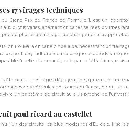
ses 17 virages techniques
 du Grand Prix de France de Formule 1, est un laboratoi
s aux profils variés, alternant chicanes serrées, courbes
rrompue de phases de freinage, de changements d’appui et de
s, on trouve la chicane d’Adélaïde, nécessitant un freinag
 Dans ces portions, l’adhérence mécanique et aérodynamique 
mparable à celle d’un manège de parc d’attractions, mais 
 revêtement et ses larges dégagements, qui en font un terr
rformances des véhicules en toute confiance, ce qui se tr
vivre un baptême de circuit au plus proche de l’univers 
it paul ricard au castellet
rd’hui l’un des circuits les plus modernes d’Europe. Il se 