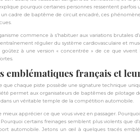
n explique pourquoi certaines personnes ressentent parfois
ans un cadre de baptême de circuit encadré, ces phénomènes 
écues.
organisme commence à s’habituer aux variations brutales d’
un entraînement régulier du système cardiovasculaire et mus
oûtez à une version « concentrée » de ce que vivent les
ortes.
s emblématiques français et leur
rce que chaque piste possède une signature technique unique
 variété permet aux organisateurs de baptêmes de pilotage d
e dans un véritable temple de la compétition automobile.
 mieux apprécier ce que vous vivez en passager. Pourquoi te
? Pourquoi certains freinages semblent plus violents que d
u sport automobile. Jetons un œil à quelques tracés emblé