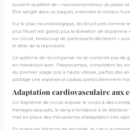
souvent qualifiée de
« neurotransmetteur du plaisir et
Être sanglé dans un baquet, entendre le moteur hurl
Sur le plan neurobiologique, les structures comme l
plus l’écart est grand, plus la libération de dopam
sur circuit, beaucoup de participants déclarent
« avo
le désir de la reproduire.
Ce système de récompense ne se contente pas de génér
en interaction avec l’hippocampe, consolident les s
du premier virage pris à haute vitesse, parfois des
pilotage une
expérience cadeau
particulièrement ma
Adaptation cardiovasculaire aux co
Un baptême de circuit expose le corps à des contrai
freinages appuyés, le sang a tendance à se déplacer ve
met en place des mécanismes d’adaptation très rapides,
En quelques fractions de seconde, le cœur augmente s