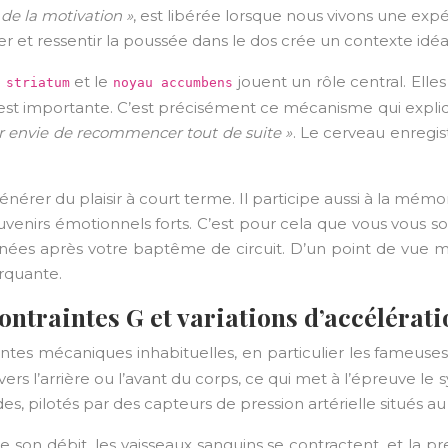
 de la motivation »
, est libérée lorsque nous vivons une ex
er et ressentir la poussée dans le dos crée un contexte i
e
et le
jouent un rôle central. Elles
striatum
noyau accumbens
ine est importante. C’est précisément ce mécanisme qui exp
ir envie de recommencer tout de suite »
. Le cerveau enregis
er du plaisir à court terme. Il participe aussi à la mémori
ouvenirs émotionnels forts. C’est pour cela que vous vou
 années après votre baptême de circuit. D’un point de vue 
rquante.
ntraintes G et variations d’accélérati
ntes mécaniques inhabituelles, en particulier les fameuse
rs l’arrière ou l’avant du corps, ce qui met à l’épreuve le s
 pilotés par des capteurs de pression artérielle situés au 
on débit, les vaisseaux sanguins se contractent, et la pre